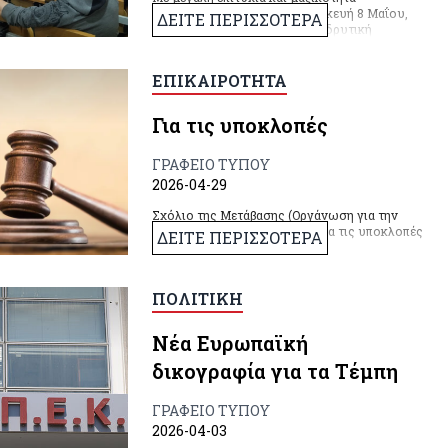
πραγματοποιήθηκε την Παρασκευή 8 Μαΐου,
ΔΕΙΤΕ ΠΕΡΙΣΣΟΤΕΡΑ
στο Πάντειο Πανεπιστήμιο η ιδρυτική
συνέλευση για τη συγκρότηση μιας ενωτικής
αντιπολεμικής κίνησης - για την ειρήνη και τη
φιλία των λαών. Στη συνέλευση έδωσαν το
ΕΠΙΚΑΙΡΟΤΗΤΑ
παρόν πάνω από 180 άνθρωποι, μετά το
σχετικό κάλεσμα αγωνιστών και
Για τις υποκλοπές
αγωνιστριών, συνδικαλιστών, διανοουμένων
και καλλιτεχνών.
ΓΡΑΦΕΙΟ ΤΥΠΟΥ
2026-04-29
Σχόλιο της Μετάβασης (Οργάνωση για την
Κομμουνιστική Προοπτική) για τις υποκλοπές
ΔΕΙΤΕ ΠΕΡΙΣΣΟΤΕΡΑ
ΠΟΛΙΤΙΚΗ
Νέα Ευρωπαϊκή
δικογραφία για τα Τέμπη
ΓΡΑΦΕΙΟ ΤΥΠΟΥ
2026-04-03