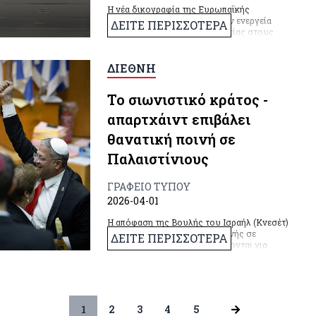
Η νέα δικογραφία της Ευρωπαϊκής
Εισαγγελίας περιλαμβάνει 11 εν ενεργεία
ΔΕΙΤΕ ΠΕΡΙΣΣΟΤΕΡΑ
βουλευτές της Νέας Δημοκρατίας στους
οποίους ζητείται άρση ασυλίας.
ΔΙΕΘΝΗ
Το σιωνιστικό κράτος -
απαρτχάιντ επιβάλει
θανατική ποινή σε
Παλαιστίνιους
ΓΡΑΦΕΙΟ ΤΥΠΟΥ
2026-04-01
Η απόφαση της Βουλής του Ισραήλ (Κνεσέτ)
για την επιβολή θανατικής ποινής σε
ΔΕΙΤΕ ΠΕΡΙΣΣΟΤΕΡΑ
Παλαιστίνιους που καταδικάζονται για
"τρομοκρατικές" επιθέσεις, αποτελεί γροθιά
στο στομάχι για κάθε δημοκρατικό και
προοδευτικά σκεπτόμενο άνθρωπο.
1
2
3
4
5