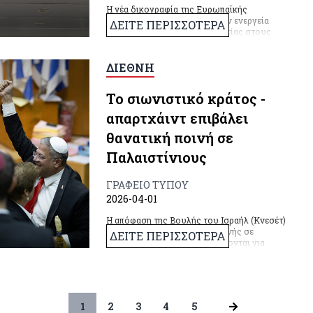
Η νέα δικογραφία της Ευρωπαϊκής
Εισαγγελίας περιλαμβάνει 11 εν ενεργεία
ΔΕΙΤΕ ΠΕΡΙΣΣΟΤΕΡΑ
βουλευτές της Νέας Δημοκρατίας στους
οποίους ζητείται άρση ασυλίας.
ΔΙΕΘΝΗ
Το σιωνιστικό κράτος -
απαρτχάιντ επιβάλει
θανατική ποινή σε
Παλαιστίνιους
ΓΡΑΦΕΙΟ ΤΥΠΟΥ
2026-04-01
Η απόφαση της Βουλής του Ισραήλ (Κνεσέτ)
για την επιβολή θανατικής ποινής σε
ΔΕΙΤΕ ΠΕΡΙΣΣΟΤΕΡΑ
Παλαιστίνιους που καταδικάζονται για
"τρομοκρατικές" επιθέσεις, αποτελεί γροθιά
στο στομάχι για κάθε δημοκρατικό και
προοδευτικά σκεπτόμενο άνθρωπο.
1
2
3
4
5