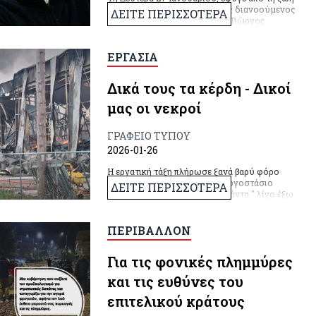
σε ηλικία 78 ετών ο μαρξιστής διανοούμενος
ΔΕΙΤΕ ΠΕΡΙΣΣΟΤΕΡΑ
καθηγητής και κομμουνιστής Γιώργος
Ρούσης.
ΕΡΓΑΣΙΑ
Δικά τους τα κέρδη - Δικοί
μας οι νεκροί
ΓΡΑΦΕΙΟ ΤΥΠΟΥ
2026-01-26
Η εργατική τάξη πλήρωσε ξανά βαρύ φόρο
αίματος, αυτήν τη φορά στο εργοστάσιο
ΔΕΙΤΕ ΠΕΡΙΣΣΟΤΕΡΑ
παραγωγής μπισκότων " Βιολάντα " λίγο έξω
από τα Τρίκαλα.
ΠΕΡΙΒΑΛΛΟΝ
Για τις φονικές πλημμύρες
και τις ευθύνες του
επιτελικού κράτους