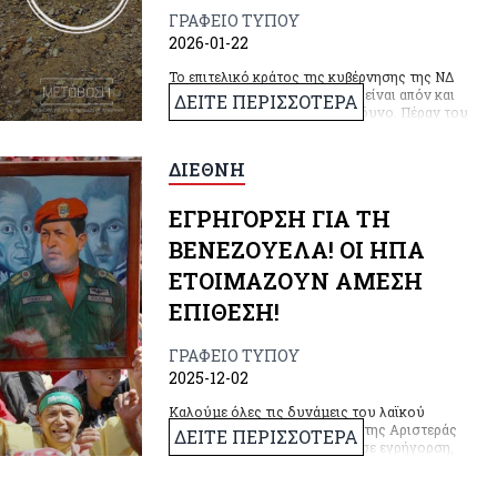
ΓΡΑΦΕΙΟ ΤΥΠΟΥ
2026-01-22
Το επιτελικό κράτος της κυβέρνησης της ΝΔ
έδειξε για μια ακόμα φορά ότι είναι απόν και
ΔΕΙΤΕ ΠΕΡΙΣΣΟΤΕΡΑ
ταυτόχρονα εξαιρετικά επικίνδυνο. Πέραν του
υπαρκτού ζητήματος της κλιματικής αλλαγής
και κρίσης, στη χώρα μας αναδεικνύεται
καθημερινά η παντελής έλλειψη
ΔΙΕΘΝΗ
αντιπλημμυρικών έργων.
ΕΓΡΗΓΟΡΣΗ ΓΙΑ ΤΗ
ΒΕΝΕΖΟΥΕΛΑ! ΟΙ ΗΠΑ
ΕΤΟΙΜΑΖΟΥΝ ΑΜΕΣΗ
ΕΠΙΘΕΣΗ!
ΓΡΑΦΕΙΟ ΤΥΠΟΥ
2025-12-02
Καλούμε όλες τις δυνάμεις του λαϊκού
κινήματος, όλες τις δυνάμεις της Αριστεράς
ΔΕΙΤΕ ΠΕΡΙΣΣΟΤΕΡΑ
και κάθε δημοκρατικό πολίτη σε εγρήγορση,
σε κοινή δράση και σε αλληλεγγύη στο λαό
της Βενεζουέλας.