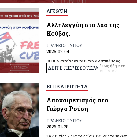
ΔΙΕΘΝΗ
Αλληλεγγύη στο λαό της
Κούβας.
ΓΡΑΦΕΙΟ ΤΥΠΟΥ
2026-02-04
Οι ΗΠΑ εντείνουν τα ιμπεριαλιστικά τους
σχέδια απέναντι στην Κούβα, όπως ήδη είχε
ΔΕΙΤΕ ΠΕΡΙΣΣΟΤΕΡΑ
προαναγγείλει ο Πρόεδρος Τραμπ στον
απόηχο της γκανκστερικης απαγωγής του
νόμιμα εκλεγμένου προέδρου της
Βενεζουέλας, Νικολας Μαδουρο πριν ακριβώς
ΕΠΙΚΑΙΡΟΤΗΤΑ
έναν μήνα.
Αποχαιρετισμός στο
Γιώργο Ρούση
ΓΡΑΦΕΙΟ ΤΥΠΟΥ
2026-01-28
Τη Δευτέρα 27 Ιανουαρίου, έφυγε από τη ζωή