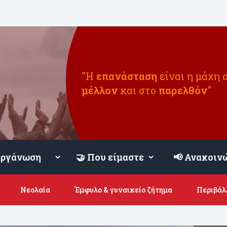
"Η
επανάσταση
είναι η μάχη 
μέλλον
και στο
παρελθόν
"
📢 Ανακοιν
Νεολαία
Έμφυλο & γυναικείο ζήτημα
Περιβάλ