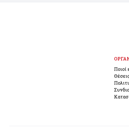
ΟΡΓΑ
Ποιοί 
Θέσει
Πολιτ
Συνδι
Κατασ