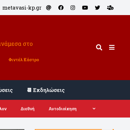
metavasi-kp.gr
ανάμεσα στο
Φιντέλ Κάστρο
ώσεις
📆 Εκδηλώσεις
λον
Διεθνή
Αυτοδιοίκηση