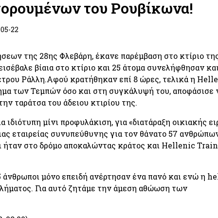
ορουμένων του Ρουβίκωνα!
-05-22
ήσεων της 28ης Φλεβάρη, έκανε παρέμβαση στο κτίριο τη
εισέβαλε βίαια στο κτίριο και 25 άτομα συνελήφθησαν κα
ρου Ράλλη.Αφού κρατήθηκαν επί 8 ώρες, τελικά η Helle
λημα των Τεμπών όσο και στη συγκάλυψή του, αποφάσισε 
την ταράτσα του άδειου κτιρίου της.
α ιδιότυπη μίνι προφυλάκιση, για «διατάραξη οικιακής ε
ιας εταιρείας συνυπεύθυνης για τον θάνατο 57 ανθρώπων
ι ήταν στο δρόμο αποκαλώντας κράτος και Hellenic Train
 άνθρωποι μόνο επειδή ανέρτησαν ένα πανό και ενώ η he
λλήματος. Για αυτό ζητάμε την άμεση αθώωση των