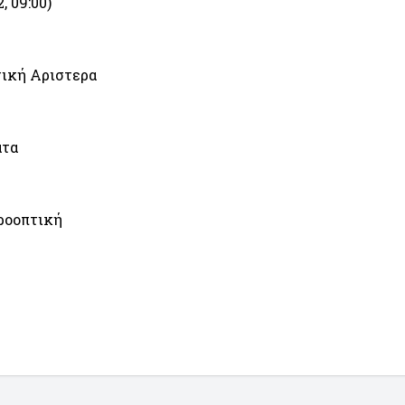
, 09:00)
τική Αριστερα
ατα
ροοπτική