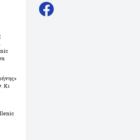
ς
ι
nic
να
ιρήνης»
. Κι
llenic