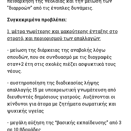
πειθάρχηση της νεολαίας και την μείωση των
"διαρροών" από τις ένοπλες δυνάμεις.
Συγκεκριμένα προβλέπει:
1. μέτρα νωρίτερης και μακρύτερης ένταξης στο
στρατό, και περιορισμού των απαλλαγών:
- μείωση της διάρκειας της αναβολής λόγω
σπουδών, που σε συνδυασμό με τις διαγραφές
σταν+2 έτη στις σχολές πιέζει ασφυκτικά τους
νέους.
- αυστηροποίηση της διαδικασίας λήψης
απαλλαγής Ι5 με υποχρεωτική γνωμάτευση από
διευθυντές δημόσιους γιατρούς. Αυξάνονται οι
κίνδυνοι για άτομα με ζητήματα σωματικής και
ψυχικής υγείας
- μεγάλη αύξηση της “βασικής εκπαίδευσης” από 3
σε 10 βδομάδες