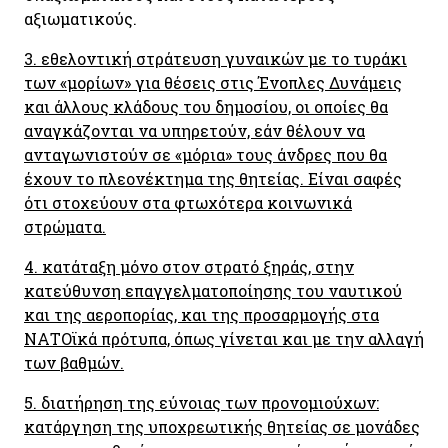
αξιωματικούς.
3. εθελοντική στράτευση γυναικών με το τυράκι
των «μορίων» για θέσεις στις Ένοπλες Δυνάμεις
και άλλους κλάδους του δημοσίου, οι οποίες θα
αναγκάζονται να υπηρετούν, εάν θέλουν να
ανταγωνιστούν σε «μόρια» τους άνδρες που θα
έχουν το πλεονέκτημα της θητείας. Είναι σαφές
ότι στοχεύουν στα φτωχότερα κοινωνικά
στρώματα.
4. κατάταξη μόνο στον στρατό ξηράς, στην
κατεύθυνση επαγγελματοποίησης του ναυτικού
και της αεροπορίας, και της προσαρμογής στα
ΝΑΤΟϊκά πρότυπα, όπως γίνεται και με την αλλαγή
των βαθμών.
5. διατήρηση της εύνοιας των προνομιούχων:
κατάργηση της υποχρεωτικής θητείας σε μονάδες