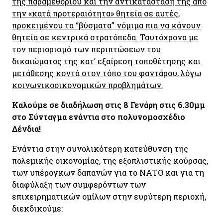
της παραμεθορίου και την αντικατάστασή της από
την «κατά προτεραιότητα» θητεία σε αυτές,
προκειμένου τα “βύσματα” νόμιμα πια να κάνουν
θητεία σε κεντρικά στρατόπεδα. Ταυτόχρονα με
τον περιορισμό των περιπτώσεων του
δικαιώματος της κατ’ εξαίρεση τοποθέτησης και
μετάθεσης κοντά στον τόπο του φαντάρου, λόγω
κοινωνικοοικονομικών προβλημάτων.
Καλούμε σε διαδήλωση στις 8 Γενάρη στις 6.30μμ
στο Σύνταγμα ενάντια στο πολυνομοσχέδιο
Δένδια!
Ενάντια στην συνολικότερη κατεύθυνση της
πολεμικής οικονομίας, της εξοπλιστικής κούρσας,
των υπέρογκων δαπανών για το ΝΑΤΟ και για τη
διαφύλαξη των συμφερόντων των
επιχειρηματικών ομίλων στην ευρύτερη περιοχή,
διεκδικούμε: