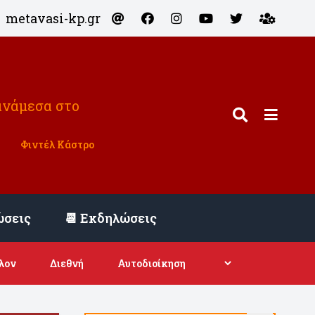
metavasi-kp.gr
ανάμεσα στο
Φιντέλ Κάστρο
ώσεις
📆 Εκδηλώσεις
λον
Διεθνή
Αυτοδιοίκηση