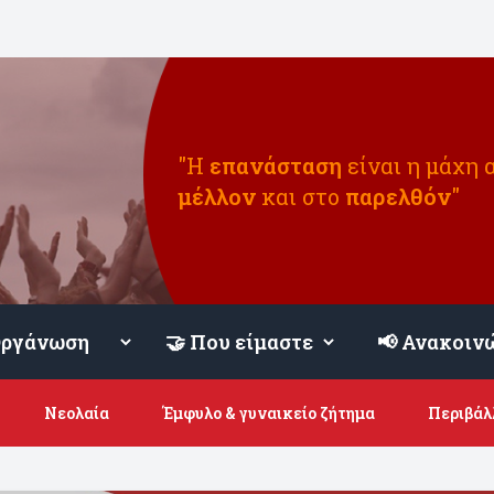
"Η
επανάσταση
είναι η μάχη 
μέλλον
και στο
παρελθόν
"
📢 Ανακοιν
Νεολαία
Έμφυλο & γυναικείο ζήτημα
Περιβάλ