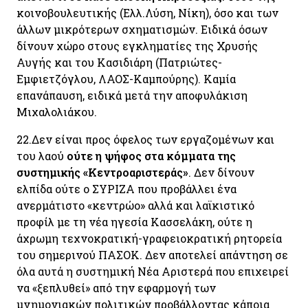
κοινοβουλευτικής (Ελλ.Λύση, Νίκη), όσο και των
άλλων μικρότερων σχηματισμών. Ειδικά όσων
δίνουν χώρο στους εγκληματίες της Χρυσής
Αυγής και του Κασιδιάρη (Πατριώτες-
Εμφιετζόγλου, ΛΑΟΣ-Καμπούρης). Καμία
επανάπαυση, ειδικά μετά την αποφυλάκιση
Μιχαλολιάκου.
22.
Δεν είναι προς όφελος των εργαζομένων και
του λαού
ούτε η ψήφος στα κόμματα της
συστημικής «Κεντροαριστεράς»
. Δεν δίνουν
ελπίδα ούτε ο ΣΥΡΙΖΑ που προβάλλει ένα
ανερμάτιστο «κεντρώο» αλλά και λαϊκιστικό
προφίλ με τη νέα ηγεσία Κασσελάκη, ούτε η
άχρωμη τεχνοκρατική-γραφειοκρατική ρητορεία
του σημερινού ΠΑΣΟΚ. Δεν αποτελεί απάντηση σε
όλα αυτά η συστημική Νέα Αριστερά που επιχειρεί
να «ξεπλυθεί» από την εφαρμογή των
μνημονιακών πολιτικών προβάλλοντας κάποια