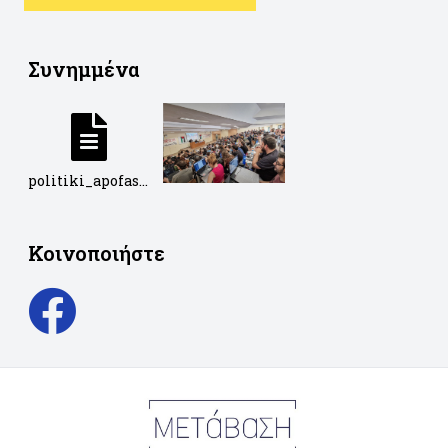
Συνημμένα
politiki_apofasi_1is_sundiaskepsis.doc
Κοινοποιήστε