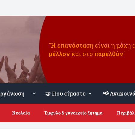
"Η
επανάσταση
είναι η μάχη 
μέλλον
και στο
παρελθόν
"
📢 Ανακοιν
Νεολαία
Έμφυλο & γυναικείο ζήτημα
Περιβάλ