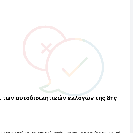
α των αυτοδιοικητικών εκλογών της 8ης
α Μεταβατική Κομμουνιστική Οργάνωση για τις εκλογές στην Τοπική