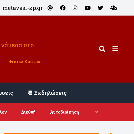
metavasi-kp.gr
ανάμεσα στο
Φιντέλ Κάστρο
ώσεις
📆 Εκδηλώσεις
λον
Διεθνή
Αυτοδιοίκηση