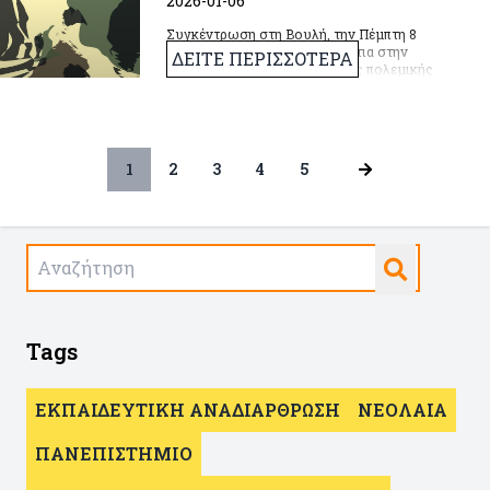
2026-01-06
Συγκέντρωση στη Βουλή, την Πέμπτη 8
Ιανουαρίου, στις 6.30μμ Ενάντια στην
ΔΕΙΤΕ ΠΕΡΙΣΣΟΤΕΡΑ
συνολικότερη κατεύθυνση της πολεμικής
οικονομίας, της εξοπλιστικής κούρσας, των
υπέρογκων δαπανών για το ΝΑΤΟ και για τη
διαφύλαξη των συμφερόντων των
επιχειρηματικών ομίλων στην ευρύτερη
περιοχή
1
2
3
4
5
Tags
ΕΚΠΑΙΔΕΥΤΙΚΗ ΑΝΑΔΙΑΡΘΡΩΣΗ
ΝΕΟΛΑΙΑ
ΠΑΝΕΠΙΣΤΗΜΙΟ