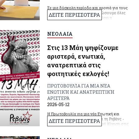
Σε μια δύσκολη περίοδο και χρονιά για τους
φοιτητικούς συλλόγους θα δώσουμε όλες
ΔΕΙΤΕ ΠΕΡΙΣΣΟΤΕΡΑ
μας τις δυνάμεις για να συνεχίσει η
επιτυχημένη πορεία συγκρότησης και
ανάπτυξης της Ρεβάνς για τις επόμενες μάχες
του φοιτητικού κινήματος.
ΝΕΟΛΑΙΑ
Στις 13 Μάη ψηφίζουμε
αριστερά, ενωτικά,
ανατρεπτικά στις
φοιτητικές εκλογές!
ΠΡΩΤΟΒΟΥΛΊΑ ΓΙΑ ΜΙΑ ΝΈΑ
ΕΝΩΤΙΚΉ ΚΑΙ ΑΝΑΤΡΕΠΤΙΚΉ
ΑΡΙΣΤΕΡΆ
2026-05-12
Η Πρωτοβουλία για μια νέα Ενωτική και
Ανατρεπτική Αριστερά στηρίζει τη Ρεβάνς -
ΔΕΙΤΕ ΠΕΡΙΣΣΟΤΕΡΑ
Ενωτική Ριζοσπαστική Αριστερή Κίνηση στις
φοιτητικές εκλογές. Μέσα σε ένα δύσκολο
περιβάλλον η Ρεβάνς αποτελεί μία δύναμη
στην οποία συναντήθηκαν οι αγώνες του