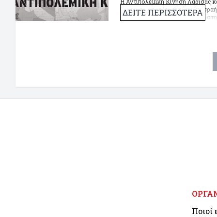
Η Αντιπολεμική Κίνηση Λάρισας κ
φονιάδων των λαών ΗΠΑ – Ισραήλ 
ΔΕΙΤΕ ΠΕΡΙΣΣΟΤΕΡΑ
Παρασκευή 6 Μάρτη στις 19.00 στη
και την χώρα μας.
ΟΡΓΑ
Ποιοί 