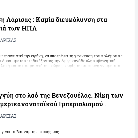
η Λάρισας : Καμία διευκόλυνση στα
διά των ΗΠΑ
ΑΡΙΣΑΣ
περασπιστεί την ειρήνη, να αποτρέψει τη γενίκευση του πολέμου και
ου δικαιώματα καταδικάζοντας την Αμερικανόδουλη κυβερνητική
 εμπλοκή και τη συμμετοχή της χώρας, χωρίς τη σύμφωνη γνώμη του
μπεριαλιστικά και γενοκτονικά σχέδια των ΗΠΑ-ΝΑΤΟ- ΕΕ
γγύη στο λαό της Βενεζουέλας. Νίκη των
μερικανονατοϊκού Ιμπεριαλισμού .
ΑΡΙΣΑΣ
 γίνει το Βιετνάμ της εποχής μας .