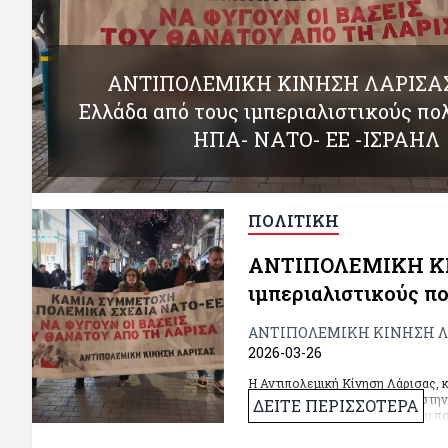
ΑΝΤΙΠΟΛΕΜΙΚΗ ΚΙΝΗΣΗ ΛΑΡΙΣΑΣ 
Ελλάδα από τους ιμπεριαλιστικούς π
ΗΠΑ- ΝΑΤΟ- ΕΕ -ΙΣΡΑΗΛ
ΠΟΛΙΤΙΚΗ
ΑΝΤΙΠΟΛΕΜΙΚΗ ΚΙΝ
ιμπεριαλιστικούς 
ΑΝΤΙΠΟΛΕΜΙΚΗ ΚΙΝΗΣΗ Λ
2026-03-26
Η Αντιπολεμική Κίνηση Λάρισας, 
Σάββατο 28 Μάρτη, στις 12.00 στην
ΔΕΙΤΕ ΠΕΡΙΣΣΟΤΕΡΑ
αποτρέψουμε τη γενίκευση του πο
καταδικάζοντας την Αμερικανόδουλ
την εμπλοκή και τη συμμετοχή τη