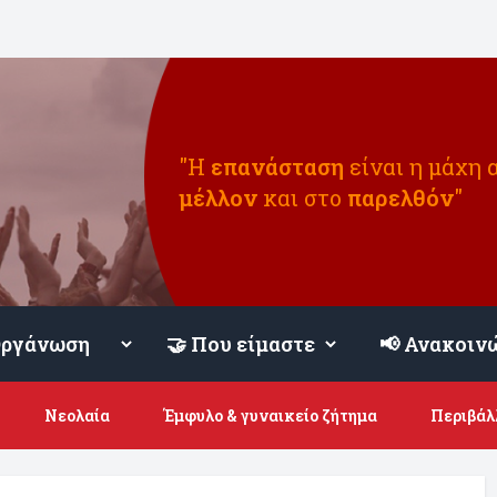
"Η
επανάσταση
είναι η μάχη 
μέλλον
και στο
παρελθόν
"
📢 Ανακοιν
Νεολαία
Έμφυλο & γυναικείο ζήτημα
Περιβάλ