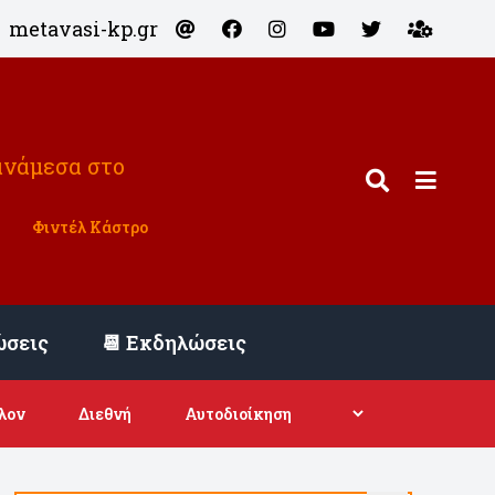
metavasi-kp.gr
ανάμεσα στο
Φιντέλ Κάστρο
ώσεις
📆 Εκδηλώσεις
λον
Διεθνή
Αυτοδιοίκηση