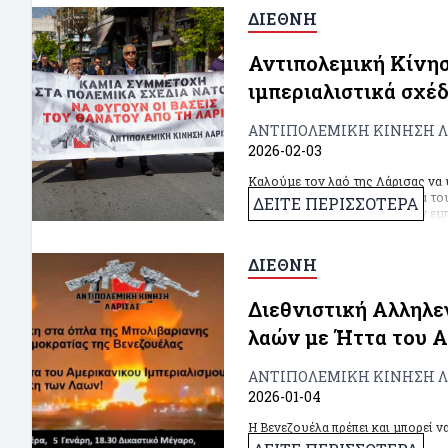
ΔΙΕΘΝΗ
Αντιπολεμική Κίνησ
ιμπεριαλιστικά σχέ
ΑΝΤΙΠΟΛΕΜΙΚΗ ΚΙΝΗΣΗ Λ
2026-02-03
Καλούμε τον λαό της Λάρισας να υ
να υπερασπιστεί τα κυριαρχικά τ
ΔΕΙΤΕ ΠΕΡΙΣΣΟΤΕΡΑ
πολιτική, η οποία επιτρέπει την
Ελληνικού λαού στα επικίνδυνα ι
ΔΙΕΘΝΗ
Διεθνιστική Αλληλε
λαών με Ήττα του Α
ΑΝΤΙΠΟΛΕΜΙΚΗ ΚΙΝΗΣΗ Λ
2026-01-04
Η Βενεζουέλα πρέπει και μπορεί να