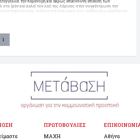
αταγγέλλει την παράνομη και άκρως επικίνδυνη επίθεση των
στο Ιράν και καλεί τον λαό της Λάρισας στην συγκέντρωση την
ν κεντρική πλατεία, ενάντια στα πολεμικά τους σχέδια που εμπλέκουν
1
ΝΩΣΗ
ΠΡΩΤΟΒΟΥΛΙΕΣ
ΕΠΙΚΟΙΝΩΝΙ
είμαστε
ΜΑΧΗ
Αθήνα