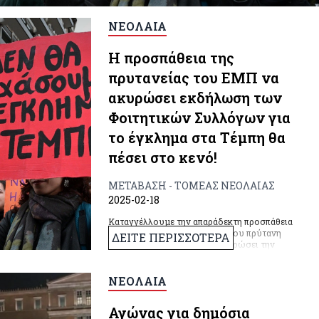
ΝΕΟΛΑΙΑ
Η προσπάθεια της
πρυτανείας του ΕΜΠ να
ακυρώσει εκδήλωση των
Φοιτητικών Συλλόγων για
το έγκλημα στα Τέμπη θα
πέσει στο κενό!
ΜΕΤΑΒΑΣΗ - ΤΟΜΕΑΣ ΝΕΟΛΑΙΑΣ
2025-02-18
Καταγγέλλουμε την απαράδεκτη προσπάθεια
της πρυτανείας του ΕΜΠ και του πρύτανη
ΔΕΙΤΕ ΠΕΡΙΣΣΟΤΕΡΑ
ΕΜΠ Ι. Χατζηγεωργίου να ακυρώσει την
εκδήλωση που διοργανώνουν φοιτητικοί
σύλλογοι για το έγκλημα στα Τέμπη με μέλη
του Συλλόγου Συγγενών Θυμάτων Τεμπών
ΝΕΟΛΑΙΑ
και πραγματογνώμονες.
Αγώνας για δημόσια