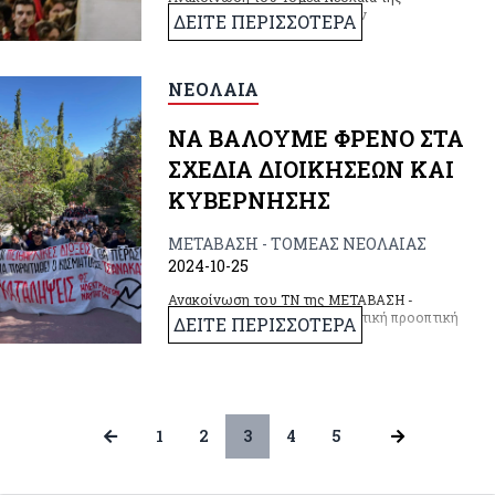
ΜΕΤΑΒΑΣΗ-οργάνωση για την
ΔΕΙΤΕ ΠΕΡΙΣΣΟΤΕΡΑ
κομμουνιστική προοπτική
ΝΕΟΛΑΙΑ
ΝΑ ΒΑΛΟΥΜΕ ΦΡΕΝΟ ΣΤΑ
ΣΧΕΔΙΑ ΔΙΟΙΚΗΣΕΩΝ ΚΑΙ
ΚΥΒΕΡΝΗΣΗΣ
ΜΕΤΑΒΑΣΗ - ΤΟΜΕΑΣ ΝΕΟΛΑΙΑΣ
2024-10-25
Ανακοίνωση του ΤΝ της ΜΕΤΑΒΑΣΗ -
οργάνωση για την κομμουνιστική προοπτική
ΔΕΙΤΕ ΠΕΡΙΣΣΟΤΕΡΑ
1
2
3
4
5