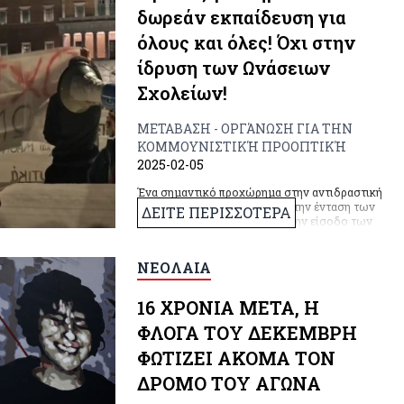
δωρεάν εκπαίδευση για
όλους και όλες! Όχι στην
ίδρυση των Ωνάσειων
Σχολείων!
ΜΕΤΑΒΑΣΗ - ΟΡΓΆΝΩΣΗ ΓΙΑ ΤΗΝ
ΚΟΜΜΟΥΝΙΣΤΙΚΉ ΠΡΟΟΠΤΙΚΉ
2025-02-05
Ένα σημαντικό προχώρημα στην αντιδραστική
εκπαιδευτική αναδιάρθρωση, την ένταση των
ΔΕΙΤΕ ΠΕΡΙΣΣΟΤΕΡΑ
κοινωνικών διακρίσεων και την είσοδο των
ιδιωτών στην εκπαίδευση επιχειρεί η
κυβέρνηση με τη μετατροπή 22 Γυμνασίων και
Λυκείων σε "Δημόσια Ωνάσεια Σχολεία"
ΝΕΟΛΑΙΑ
(ΔΗΜ.Ω.Σ.).
16 ΧΡΟΝΙΑ ΜΕΤΑ, Η
ΦΛΟΓΑ ΤΟΥ ΔΕΚΕΜΒΡΗ
ΦΩΤΙΖΕΙ ΑΚΟΜΑ ΤΟΝ
ΔΡΟΜΟ ΤΟΥ ΑΓΩΝΑ