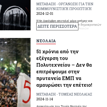
ΜΕΤΑΒΑΣΗ - ΟΡΓΆΝΩΣΗ ΓΙΑ ΤΗΝ
ΚΟΜΜΟΥΝΙΣΤΙΚΉ ΠΡΟΟΠΤΙΚΉ
2024-12-01
Η 6η Δεκέμβρη αποτελεί μέρα μνήμης και
αγώνα για την υπεράσπιση των δημοκρατικών
ΔΕΙΤΕ ΠΕΡΙΣΣΟΤΕΡΑ
δικαιωμάτων και λαϊκών ελευθεριών
απέναντι στην κρατική βία και καταστολή. Ο
Δεκέμβρης θα είναι πάντα εδώ, στέλνοντας
μήνυμα ότι οι μεγάλες κοινωνικές εκρήξεις,
ΝΕΟΛΑΙΑ
μπορούν να εκδηλωθούν ακόμα και σε
περιόδους υποχώρησης και αρνητικών
51 χρόνια από την
συσχετισμών.
εξέγερση του
Πολυτεχνείου – Δεν θα
επιτρέψουμε στην
πρυτανεία ΕΜΠ να
αμαυρώσει την επέτειο!
ΜΕΤΑΒΑΣΗ - ΤΟΜΕΑΣ ΝΕΟΛΑΙΑΣ
2024-11-14
Ανακοίνωση του Τομέα Νεολαία της