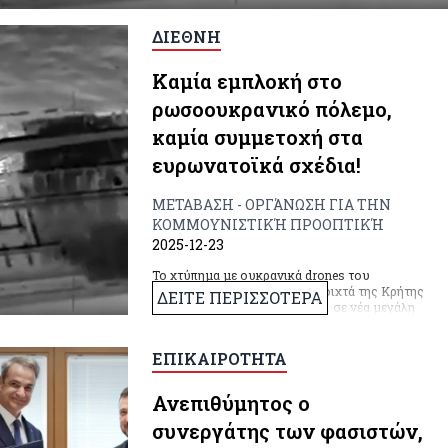
ΔΙΕΘΝΗ
Καμία εμπλοκή στο
ρωσοουκρανικό πόλεμο,
καμία συμμετοχή στα
ευρωνατοϊκά σχέδια!
ΜΕΤΑΒΑΣΗ - ΟΡΓΆΝΩΣΗ ΓΙΑ ΤΗΝ
ΚΟΜΜΟΥΝΙΣΤΙΚΉ ΠΡΟΟΠΤΙΚΉ
2025-12-23
Το χτύπημα με ουκρανικά drones του
ρωσικού δεξαμενόπλοιου ανοιχτά της Κρήτης
ΔΕΙΤΕ ΠΕΡΙΣΣΟΤΕΡΑ
στις 19/12, μπορεί να οδηγήσει σε νέα μεγάλη
πολεμική κλιμάκωση.
ΕΠΙΚΑΙΡΟΤΗΤΑ
Ανεπιθύμητος ο
συνεργάτης των φασιστών,